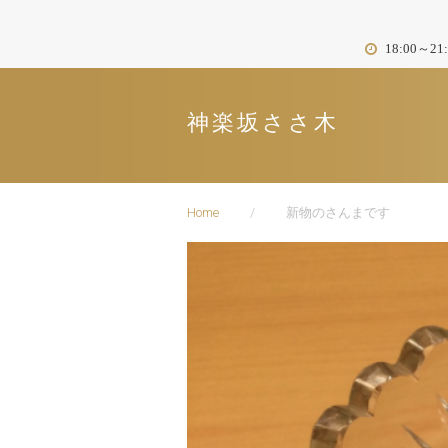
Skip
to
18:00～
content
神楽坂ささ木
Home
/
新物のさんまです