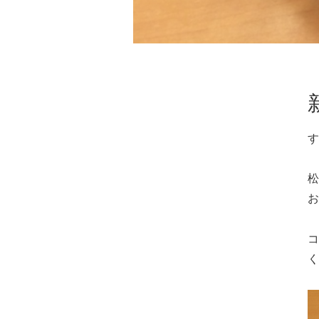
す
松
お
コ
く