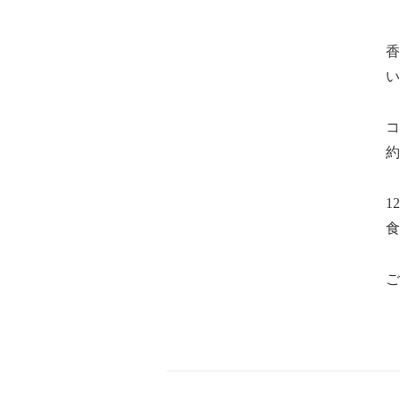
香
い
コ
約
1
食
ご