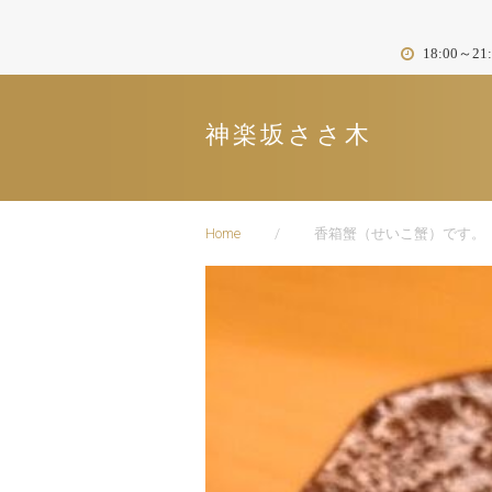
Skip
to
18:00～
content
神楽坂ささ木
Home
/
香箱蟹（せいこ蟹）です。