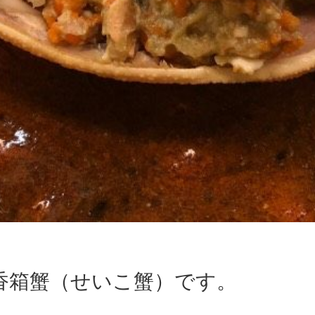
香箱蟹（せいこ蟹）です。